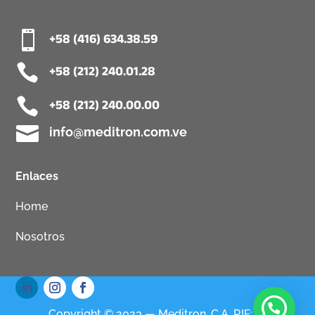

+58 (416) 634.38.59

+58 (212) 240.01.28

+58 (212) 240.00.00

info@meditron.com.ve
Enlaces
Home
Nosotros
Copyright © 2023 — Meditron, C.A. RIF: J-