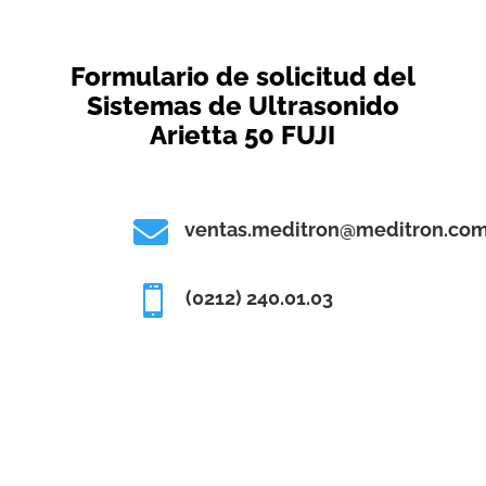
Formulario de solicitud del
Sistemas de Ultrasonido
Arietta 50 FUJI

ventas.meditron@meditron.com

(0212) 240.01.03
Sistema
s de
Ultraso
nido
Arietta
50 FUJI