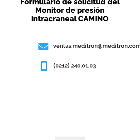
Formulario de solicitud del
Monitor de presión
intracraneal CAMINO

ventas.meditron@meditron.com

(0212) 240.01.03
Monitor
de
presión
intracra
neal
CAMIN
O