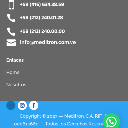

+58 (416) 634.38.59

+58 (212) 240.01.28

+58 (212) 240.00.00

info@meditron.com.ve
Enlaces
Home
Nosotros
Copyright © 2023 — Meditron, C.A. RIF: J-
000814660 — Todos los Derechos Reservados