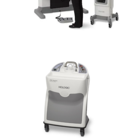
Affirm™ Sistema de biopsia de mama en
decúbito prona